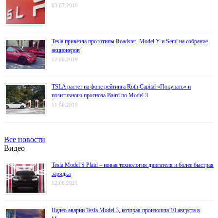
03.07.2019
Tesla привезла прототипы Roadster, Model Y и Semi на собрание
акционеров
12.06.2019
TSLA растет на фоне рейтинга Roth Capital «Покупать» и
позитивного прогноза Baird по Model 3
11.06.2019
Все новости
Видео
Tesla Model S Plaid – новая технология двигателя и более быстрая
зарядка
12.06.2021
Видео аварии Tesla Model 3, которая произошла 10 августа в