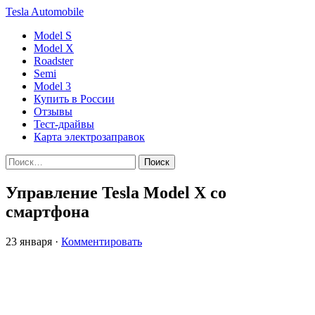
Tesla
Automobile
Model S
Model X
Roadster
Semi
Model 3
Купить в России
Отзывы
Тест-драйвы
Карта электрозаправок
Управление Tesla Model X со
смартфона
23 января
·
Комментировать