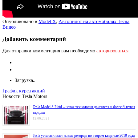
Опубликовано в
Model X
,
Автопилот на автомобилях Тесла
,
Видео
Добавить комментарий
Для отправки комментария вам необходимо
авторизоваться
.
Загрузка...
График курса акций
Новости Tesla Motors
Tesla Model S Plaid – новая технология двигателя и более быстрая
зарядка
12.06.2021
Tesla устанавливает новые рекорды во втором квартале 2019 года