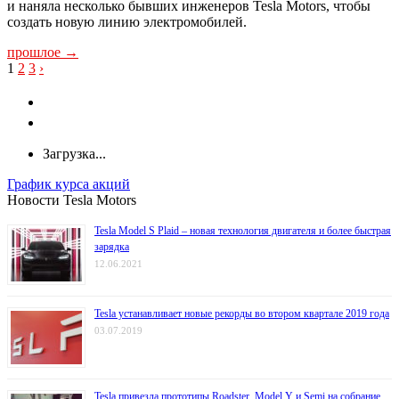
и наняла несколько бывших инженеров Tesla Motors, чтобы
создать новую линию электромобилей.
прошлое →
A
1
2
3
›
Загрузка...
График курса акций
Новости Tesla Motors
Tesla Model S Plaid – новая технология двигателя и более быстрая
зарядка
12.06.2021
Tesla устанавливает новые рекорды во втором квартале 2019 года
03.07.2019
Tesla привезла прототипы Roadster, Model Y и Semi на собрание