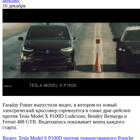
рейсинг
16 декабря
Faraday Future выпустили видео, в котором их новый
электрический кроссовер соревнуется в гонке драг-рейсинг
против Tesla Model X P100D Ludicrous, Bentley Bentayga и
Ferrari 488 GTB. Видеозапись показывает конец каждого
старта.
Видео: Tesla Model S P100D против тюнингованного Porsche