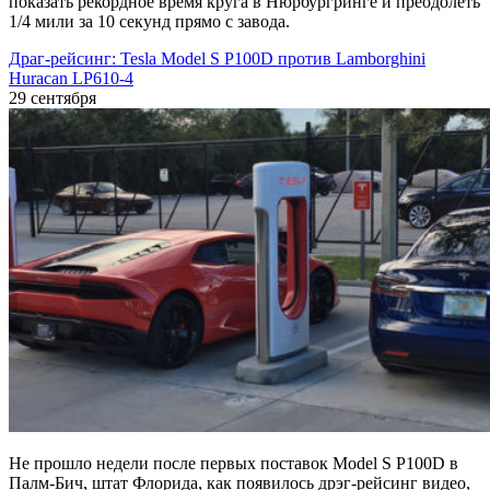
показать рекордное время круга в Нюрбургринге и преодолеть
1/4 мили за 10 секунд прямо с завода.
Драг-рейсинг: Tesla Model S P100D против Lamborghini
Huracan LP610-4
29 сентября
Не прошло недели после первых поставок Model S P100D в
Палм-Бич, штат Флорида, как появилось дрэг-рейсинг видео,