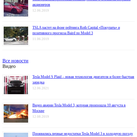
акционеров
12.06.2019
TSLA растет на фоне рейтинга Roth Capital «Покупать» и
позитивного прогноза Baird по Model 3
11.06.2019
Все новости
Видео
Tesla Model S Plaid – новая технология двигателя и более быстрая
зарядка
12.06.2021
Видео аварии Tesla Model 3, которая произошла 10 августа в
Москве
12.08.2019
Проявились первые недостатки Tesla Model 3 в холодную погоду