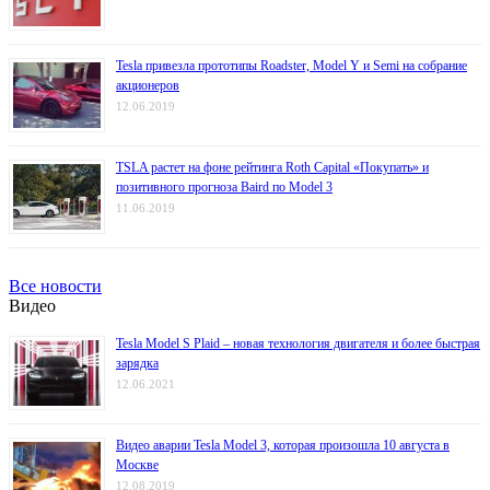
Tesla привезла прототипы Roadster, Model Y и Semi на собрание
акционеров
12.06.2019
TSLA растет на фоне рейтинга Roth Capital «Покупать» и
позитивного прогноза Baird по Model 3
11.06.2019
Все новости
Видео
Tesla Model S Plaid – новая технология двигателя и более быстрая
зарядка
12.06.2021
Видео аварии Tesla Model 3, которая произошла 10 августа в
Москве
12.08.2019