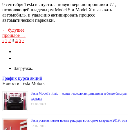
9 сентября Tesla выпустила новую версию прошивки 7.1,
позволяющей владельцам Model S и Model X вызывать
автомобиль, и удаленно активировать процесс
автоматической парковки.
← будущее
прошлое →
A
‹
1
2
3
4
5
›
Загрузка...
График курса акций
Новости Tesla Motors
Tesla Model S Plaid – новая технология двигателя и более быстрая
зарядка
12.06.2021
Tesla устанавливает новые рекорды во втором квартале 2019 года
03.07.2019