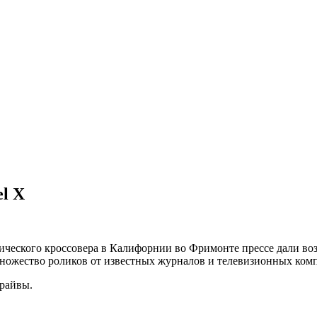
el X
рического кроссовера в Калифорнии во Фримонте прессе дали во
множество роликов от известных журналов и телевизионных ком
драйвы.