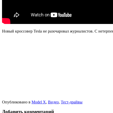
Новый кроссовер Tesla не разочаровал журналистов. С нетерп
Опубликовано в
Model X
,
Видео
,
Тест-драйвы
Добавить комментарий