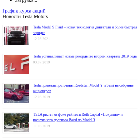
Загрузка...
График курса акций
Новости Tesla Motors
Tesla Model S Plaid – новая технология двигателя и более быстрая
зарядка
12.06.2021
Tesla устанавливает новые рекорды во втором квартале 2019 года
03.07.2019
Tesla привезла прототипы Roadster, Model Y и Semi на собрание
акционеров
12.06.2019
TSLA растет на фоне рейтинга Roth Capital «Покупать» и
позитивного прогноза Baird по Model 3
11.06.2019