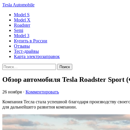
Tesla
Automobile
Model S
Model X
Roadster
Semi
Model 3
Купить в России
Отзывы
Тест-драйвы
Карта электрозаправок
Обзор автомобиля Tesla Roadster Sport 
26 ноября
·
Комментировать
Компания Тесла стала успешной благодаря производству своего
для дальнейшего развития компании.