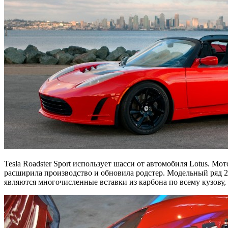
Tesla Roadster Sport использует шасси от автомобиля Lotus. Мо
расширила производство и обновила родстер. Модельный ряд 2
являются многочисленные вставки из карбона по всему кузову, 