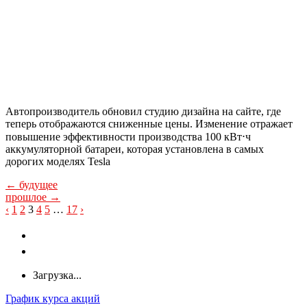
Автопроизводитель обновил студию дизайна на сайте, где
теперь отображаются сниженные цены. Изменение отражает
повышение эффективности производства 100 кВт⋅ч
аккумуляторной батареи, которая установлена в самых
дорогих моделях Tesla
← будущее
прошлое →
A
‹
1
2
3
4
5
…
17
›
Загрузка...
График курса акций