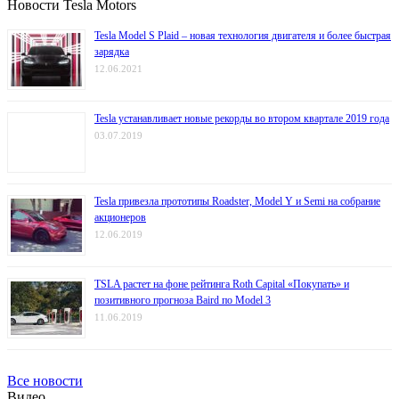
Новости Tesla Motors
Tesla Model S Plaid – новая технология двигателя и более быстрая
зарядка
12.06.2021
Tesla устанавливает новые рекорды во втором квартале 2019 года
03.07.2019
Tesla привезла прототипы Roadster, Model Y и Semi на собрание
акционеров
12.06.2019
TSLA растет на фоне рейтинга Roth Capital «Покупать» и
позитивного прогноза Baird по Model 3
11.06.2019
Все новости
Видео