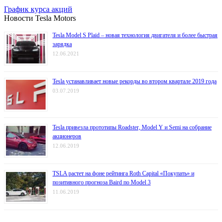
График курса акций
Новости Tesla Motors
Tesla Model S Plaid – новая технология двигателя и более быстрая
зарядка
12.06.2021
Tesla устанавливает новые рекорды во втором квартале 2019 года
03.07.2019
Tesla привезла прототипы Roadster, Model Y и Semi на собрание
акционеров
12.06.2019
TSLA растет на фоне рейтинга Roth Capital «Покупать» и
позитивного прогноза Baird по Model 3
11.06.2019