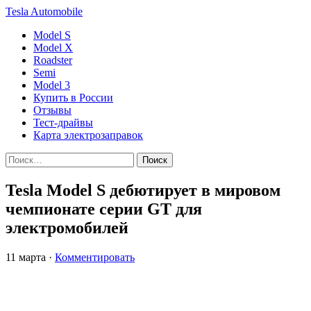
Tesla
Automobile
Model S
Model X
Roadster
Semi
Model 3
Купить в России
Отзывы
Тест-драйвы
Карта электрозаправок
Tesla Model S дебютирует в мировом
чемпионате серии GT для
электромобилей
11 марта
·
Комментировать