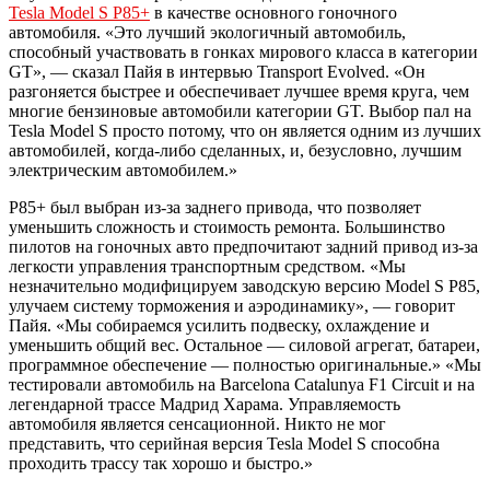
Tesla Model S P85+
в качестве основного гоночного
автомобиля. «Это лучший экологичный автомобиль,
способный участвовать в гонках мирового класса в категории
GT», — сказал Пайя в интервью Transport Evolved. «Он
разгоняется быстрее и обеспечивает лучшее время круга, чем
многие бензиновые автомобили категории GT. Выбор пал на
Tesla Model S просто потому, что он является одним из лучших
автомобилей, когда-либо сделанных, и, безусловно, лучшим
электрическим автомобилем.»
P85+ был выбран из-за заднего привода, что позволяет
уменьшить сложность и стоимость ремонта. Большинство
пилотов на гоночных авто предпочитают задний привод из-за
легкости управления транспортным средством. «Мы
незначительно модифицируем заводскую версию Model S P85,
улучаем систему торможения и аэродинамику», — говорит
Пайя. «Мы собираемся усилить подвеску, охлаждение и
уменьшить общий вес. Остальное — силовой агрегат, батареи,
программное обеспечение — полностью оригинальные.» «Мы
тестировали автомобиль на Barcelona Catalunya F1 Circuit и на
легендарной трассе Мадрид Харама. Управляемость
автомобиля является сенсационной. Никто не мог
представить, что серийная версия Tesla Model S способна
проходить трассу так хорошо и быстро.»