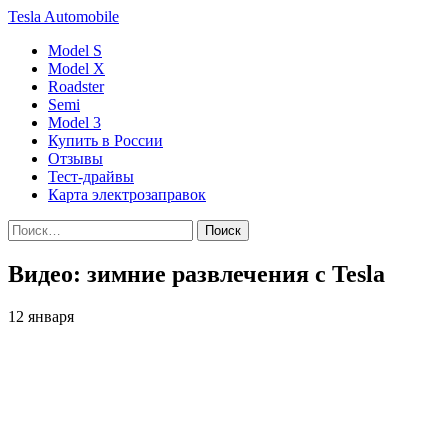
Tesla
Automobile
Model S
Model X
Roadster
Semi
Model 3
Купить в России
Отзывы
Тест-драйвы
Карта электрозаправок
Видео: зимние развлечения с Tesla
12 января