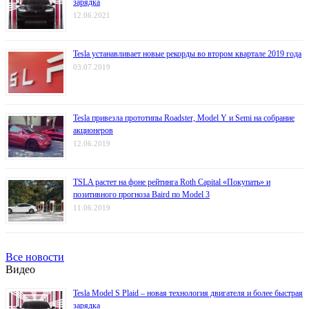
зарядка
12.06.2021
Tesla устанавливает новые рекорды во втором квартале 2019 года
03.07.2019
Tesla привезла прототипы Roadster, Model Y и Semi на собрание
акционеров
12.06.2019
TSLA растет на фоне рейтинга Roth Capital «Покупать» и
позитивного прогноза Baird по Model 3
11.06.2019
Все новости
Видео
Tesla Model S Plaid – новая технология двигателя и более быстрая
зарядка