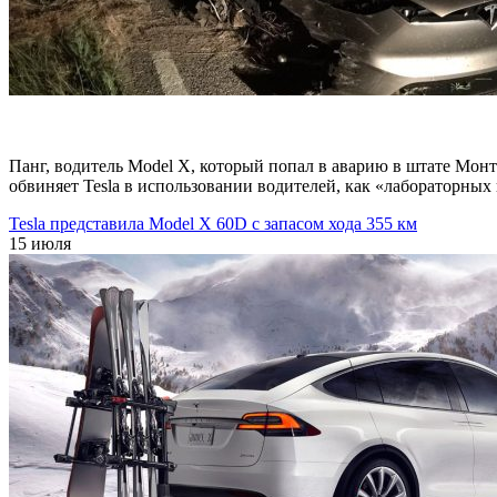
Панг, водитель Model X, который попал в аварию в штате Монт
обвиняет Tesla в использовании водителей, как «лабораторных
Tesla представила Model X 60D с запасом хода 355 км
15 июля