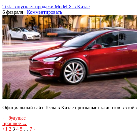
Tesla запускает продажи Model X в Китае
6 февраля
·
Комментировать
Официальный сайт Тесла в Китае приглашает клиентов в этой с
← будущее
прошлое →
A
‹
1
2
3
4
5
…
7
›