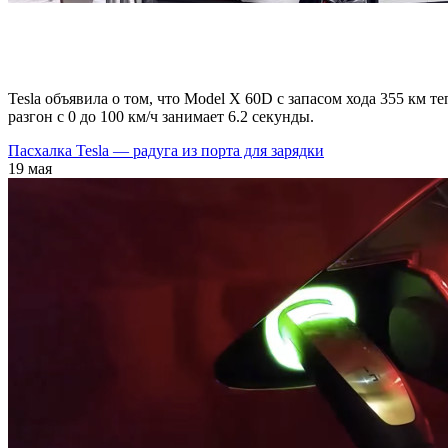
Tesla объявила о том, что Model X 60D с запасом хода 355 км т
разгон с 0 до 100 км/ч занимает 6.2 секунды.
Пасхалка Tesla — радуга из порта для зарядки
19 мая