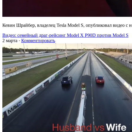
Кевин Шрайбер, владелец Tesla Model S, опубликовал видео с н
Видео: семейный драг-рейсинг Model X P90D против Model S
2 марта
·
Комментировать