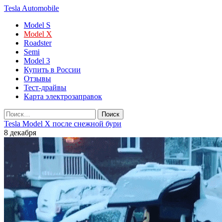
Tesla
Automobile
Model S
Model X
Roadster
Semi
Model 3
Купить в России
Отзывы
Тест-драйвы
Карта электрозаправок
Tesla Model X после снежной бури
8 декабря