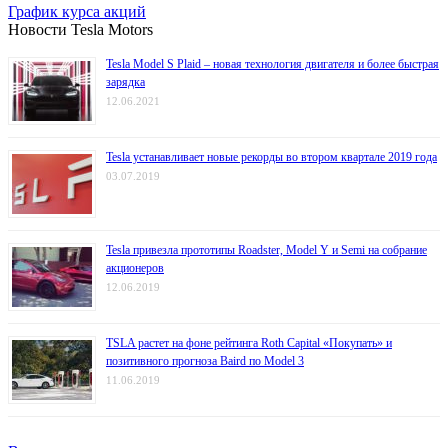
График курса акций
Новости Tesla Motors
Tesla Model S Plaid – новая технология двигателя и более быстрая
зарядка
12.06.2021
Tesla устанавливает новые рекорды во втором квартале 2019 года
03.07.2019
Tesla привезла прототипы Roadster, Model Y и Semi на собрание
акционеров
12.06.2019
TSLA растет на фоне рейтинга Roth Capital «Покупать» и
позитивного прогноза Baird по Model 3
11.06.2019