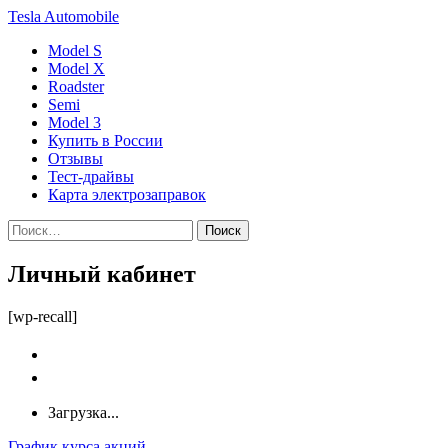
Tesla
Automobile
Model S
Model X
Roadster
Semi
Model 3
Купить в России
Отзывы
Тест-драйвы
Карта электрозаправок
Личный кабинет
[wp-recall]
Загрузка...
График курса акций